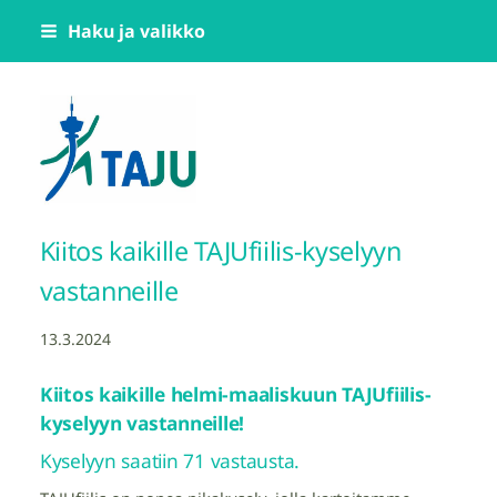
Siirry
Haku ja valikko
sivun
sisältöön
Tampereen Jumppatiimi TAJU ry
Kiitos kaikille TAJUfiilis-kyselyyn
vastanneille
13.3.2024
Kiitos kaikille helmi-maaliskuun TAJUfiilis-
kyselyyn vastanneille!
Kyselyyn saatiin 71 vastausta.