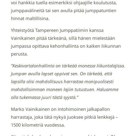
voi hankkia tuella esimerkiksi ohjaajille koulutusta,
jumppavälineitä tai sen avulla pitää jumppatuntien
hinnat maltillisina.
Yhteistyötä Tampereen Jumppatiimin kanssa
Vainikainen pitää tärkeänä, sillä hänen mielestään
jumpassa opittava kehonhallinta on kaiken liikunnan
perusta.
”Keskivartalonhallinta on tärkeää monessa liikuntalajissa.
Jumpan avulla lapset oppivat sen. On tärkeää, että
lapsilla olisi mahdollisuus harrastaa monipuolisesti
mahdollisimman moneen lajiin tutustuen. Haluamme
olla tukemassa juuri tästä syystä.”
Marko Vainikainen on intohimoinen jalkapallon
harrastaja, joka tätä nykyä juoksee pitkiä lenkkejä –
1500 kilometriä vuodessa.