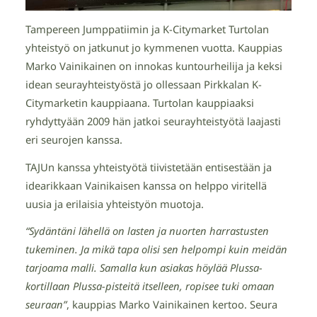
Tampereen Jumppatiimin ja K-Citymarket Turtolan
yhteistyö on jatkunut jo kymmenen vuotta. Kauppias
Marko Vainikainen on innokas kuntourheilija ja keksi
idean seurayhteistyöstä jo ollessaan Pirkkalan K-
Citymarketin kauppiaana. Turtolan kauppiaaksi
ryhdyttyään 2009 hän jatkoi seurayhteistyötä laajasti
eri seurojen kanssa.
TAJUn kanssa yhteistyötä tiivistetään entisestään ja
idearikkaan Vainikaisen kanssa on helppo viritellä
uusia ja erilaisia yhteistyön muotoja.
“Sydäntäni lähellä on lasten ja nuorten harrastusten
tukeminen. Ja mikä tapa olisi sen helpompi kuin meidän
tarjoama malli. Samalla kun asiakas höylää Plussa-
kortillaan Plussa-pisteitä itselleen, ropisee tuki omaan
seuraan”
, kauppias Marko Vainikainen kertoo. Seura