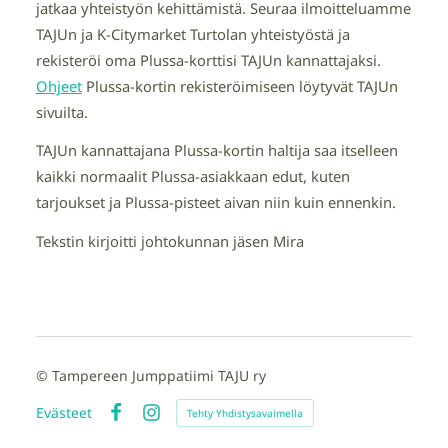
jatkaa yhteistyön kehittämistä. Seuraa ilmoitteluamme
TAJUn ja K-Citymarket Turtolan yhteistyöstä ja
rekisteröi oma Plussa-korttisi TAJUn kannattajaksi.
Ohjeet
Plussa-kortin rekisteröimiseen löytyvät TAJUn
sivuilta.
TAJUn kannattajana Plussa-kortin haltija saa itselleen
kaikki normaalit Plussa-asiakkaan edut, kuten
tarjoukset ja Plussa-pisteet aivan niin kuin ennenkin.
Tekstin kirjoitti johtokunnan jäsen Mira
©
Tampereen Jumppatiimi TAJU ry
Evästeet
Tehty Yhdistysavaimella
Facebook
Instagram