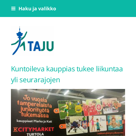
Siirry
Haku ja valikko
sivun
sisältöön
Tampereen Jumppatiimi TAJU ry
Kuntoileva kauppias tukee liikuntaa
yli seurarajojen