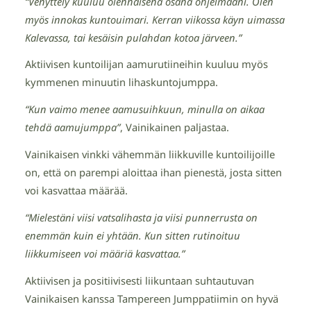
“Venyttely kuuluu olennaisena osana ohjelmaani. Olen
myös innokas kuntouimari. Kerran viikossa käyn uimassa
Kalevassa, tai kesäisin pulahdan kotoa järveen.”
Aktiivisen kuntoilijan aamurutiineihin kuuluu myös
kymmenen minuutin lihaskuntojumppa.
“Kun vaimo menee aamusuihkuun, minulla on aikaa
tehdä aamujumppa”
, Vainikainen paljastaa.
Vainikaisen vinkki vähemmän liikkuville kuntoilijoille
on, että on parempi aloittaa ihan pienestä, josta sitten
voi kasvattaa määrää.
“Mielestäni viisi vatsalihasta ja viisi punnerrusta on
enemmän kuin ei yhtään. Kun sitten rutinoituu
liikkumiseen voi määriä kasvattaa.”
Aktiivisen ja positiivisesti liikuntaan suhtautuvan
Vainikaisen kanssa Tampereen Jumppatiimin on hyvä