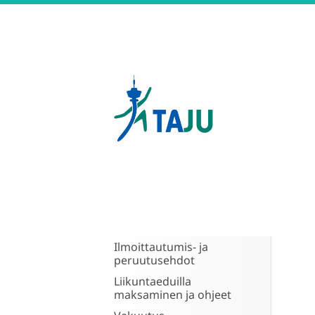
Siirry
sivun
sisältöön
Tampereen Jumppatiimi 
Ilmoittautumis- ja
peruutusehdot
Liikuntaeduilla
maksaminen ja ohjeet