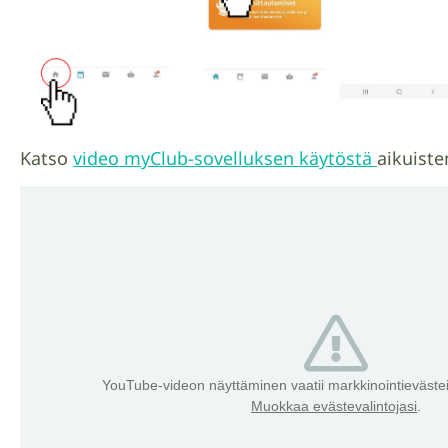
Katso
video myClub-sovelluksen käytöstä
aikuiste
YouTube-videon näyttäminen vaatii markkinointieväst
Muokkaa evästevalintojasi
.