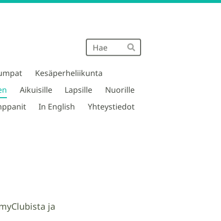
Haku
Hae
umpat
Kesäperheliikunta
en
Aikuisille
Lapsille
Nuorille
ppanit
In English
Yhteystiedot
 myClubista ja