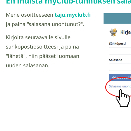
En muista myClub-tunnuksen sal
Mene osoitteeseen
taju.myclub.fi
ja paina "salasana unohtunut?".
Kirjoita seuraavalle sivulle
sähköpostiosoitteesi ja paina
"lähetä", niin pääset luomaan
uuden salasanan.