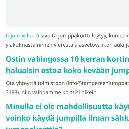
taju.myclub.fi
sivulta jumppakortti löytyy, kun pai
yläkulmasta nimen vierestä alasvetovalikon auki ja
Ostin vahingossa 10 kerran korti
haluaisin ostaa koko kevään jum
Ota yhteyttä toimistoon (info@tampereenjumppatii
3488), niin vaihdamme korttisi oikein.
Minulla ei ole mahdollisuutta käyt
voinko käydä jumpilla ilman sähk