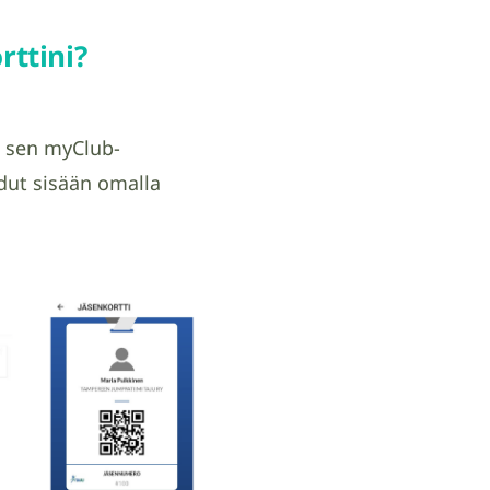
ttini?
t sen myClub-
udut sisään omalla