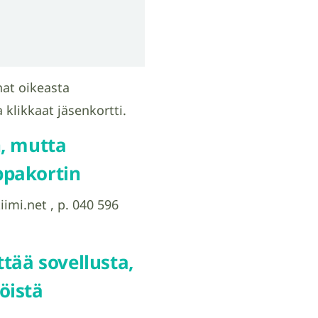
nat oikeasta
 klikkaat jäsenkortti.
n, mutta
ppakortin
mi.net , p. 040 596
tää sovellusta,
öistä