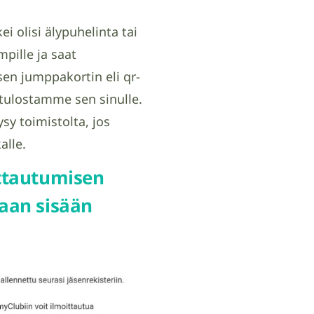
i olisi älypuhelinta tai
pille ja saat
sen jumppakortin eli qr-
a tulostamme sen sinulle.
sy toimistolta, jos
alle.
ttautumisen
aan sisään