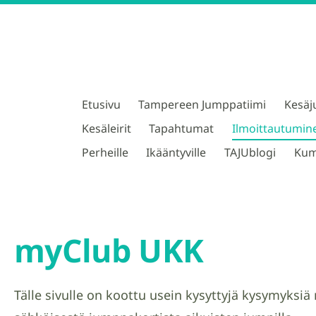
Etusivu
Tampereen Jumppatiimi
Kesäj
TAJU ry
Kesäleirit
Tapahtumat
Ilmoittautumin
Perheille
Ikääntyville
TAJUblogi
Kum
myClub UKK
Tälle sivulle on koottu usein kysyttyjä kysymyksiä