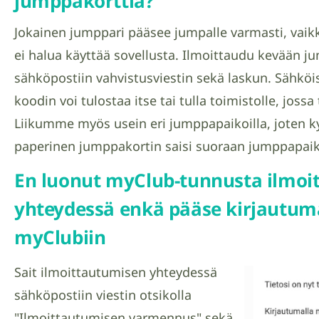
jumppakorttia?
Jokainen jumppari pääsee jumpalle varmasti, vaikke
ei halua käyttää sovellusta. Ilmoittaudu kevään jum
sähköpostiin vahvistusviestin sekä laskun. Sähköi
koodin voi tulostaa itse tai tulla toimistolle, joss
Liikumme myös usein eri jumppapaikoilla, joten ky
paperinen jumppakortin saisi suoraan jumppapaik
En luonut myClub-tunnusta ilmoi
yhteydessä enkä pääse kirjautum
myClubiin
Sait ilmoittautumisen yhteydessä
sähköpostiin viestin otsikolla
"Ilmoittautumisen varmennus" sekä