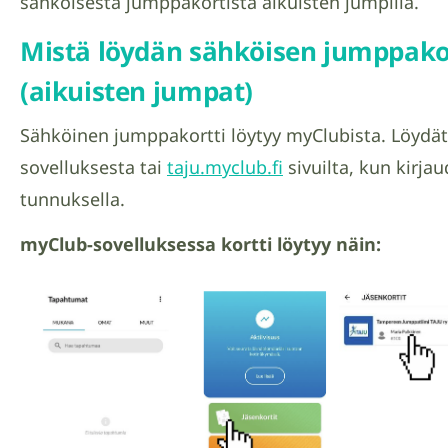
sähköisestä jumppakortista aikuisten jumpilla.
Mistä löydän sähköisen jumppakor
(aikuisten jumpat)
Sähköinen jumppakortti löytyy myClubista. Löydä
sovelluksesta tai
taju.myclub.fi
sivuilta, kun kirja
tunnuksella.
myClub-sovelluksessa kortti löytyy näin: