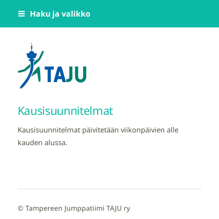
Siirry
Haku ja valikko
sivun
sisältöön
Tampereen Jumppatiimi TAJU ry
Kausisuunnitelmat
Kausisuunnitelmat päivitetään viikonpäivien alle
kauden alussa.
©
Tampereen Jumppatiimi TAJU ry