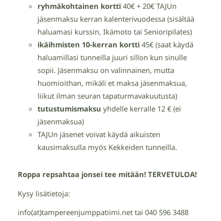
ryhmäkohtainen kortti
40€ + 20€ TAJUn
jäsenmaksu kerran kalenterivuodessa (sisältää
haluamasi kurssin, Ikämoto tai Senioripilates)
ikäihmisten 10-kerran kortti
45€ (saat käydä
haluamillasi tunneilla juuri sillon kun sinulle
sopii. Jäsenmaksu on valinnainen, mutta
huomioithan, mikäli et maksa jäsenmaksua,
liikut ilman seuran tapaturmavakuutusta)
tutustumismaksu
yhdelle kerralle 12 € (ei
jäsenmaksua)
TAJUn jäsenet voivat käydä aikuisten
kausimaksulla myös Kekkeiden tunneilla.
Roppa repsahtaa jonsei tee mitään! TERVETULOA!
Kysy lisätietoja:
info(at)tampereenjumppatiimi.net tai 040 596 3488