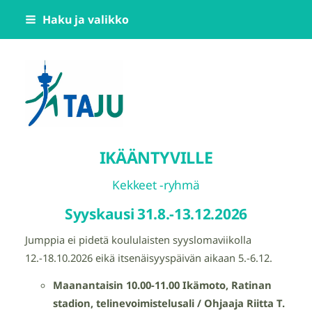
Siirry
Haku ja valikko
sivun
sisältöön
Tampereen Jumppatiimi TAJU ry
IKÄÄNTYVILLE
Kekkeet -ryhmä
Syyskausi 31.8.-13.12.2026
Jumppia ei pidetä koululaisten syyslomaviikolla
12.-18.10.2026 eikä itsenäisyyspäivän aikaan 5.-6.12.
Maanantaisin 10.00-11.00 Ikämoto, Ratinan
stadion, telinevoimistelusali / Ohjaaja Riitta T.