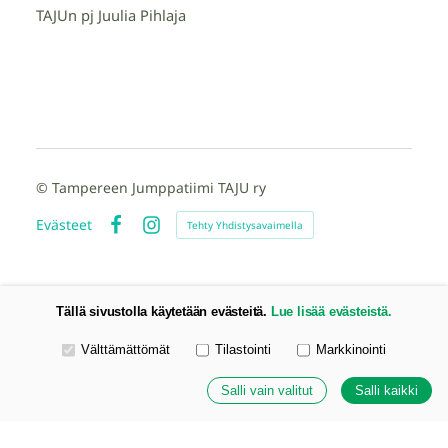
TAJUn pj Juulia Pihlaja
©
Tampereen Jumppatiimi TAJU ry
Evästeet
Tehty Yhdistysavaimella
Facebook
Instagram
Tällä sivustolla käytetään evästeitä.
Lue lisää evästeistä.
Valitse käytettävät evästeet
Välttämättömät
Tilastointi
Markkinointi
Salli vain valitut
Salli kaikki