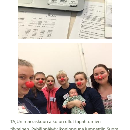
TAJUn marraskuun alku on ollut tapahtumien
täyteinen. Pyhäinpäiväviikonloppuna jumpattiin Suomi