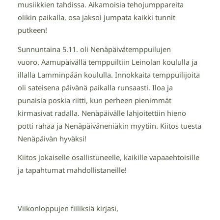
musiikkien tahdissa. Aikamoisia tehojumppareita
olikin paikalla, osa jaksoi jumpata kaikki tunnit
putkeen!
Sunnuntaina 5.11. oli Nenäpäivätemppuilujen
vuoro. Aamupäivällä temppuiltiin Leinolan koululla ja
illalla Lamminpään koululla. Innokkaita temppuilijoita
oli sateisena päivänä paikalla runsaasti. Iloa ja
punaisia poskia riitti, kun perheen pienimmät
kirmasivat radalla. Nenäpäivälle lahjoitettiin hieno
potti rahaa ja Nenäpäiväneniäkin myytiin. Kiitos tuesta
Nenäpäivän hyväksi!
Kiitos jokaiselle osallistuneelle, kaikille vapaaehtoisille
ja tapahtumat mahdollistaneille!
Viikonloppujen fiiliksiä kirjasi,