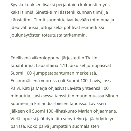
Syyskokouksen lisäksi perjantaina kokousti myös
kaksi tiimiä: Sinetti-tiimi (lastenliikunnan tiimi) ja
Länsi-tiimi. Tiimit suunnittelivat kevään toimintaa ja
ideoivat uusia juttuja sekä pohtivat esimerkiksi
joulunäytösten toteutusta tarkemmin.
Edellisenä viikonloppuna järjestettiin TAJUn
tapahtumia. Lauantaina 4.11. aikuiset jumppasivat
Suomi 100 -jumppatapahtuman merkeissä.
Ensimmäisenä vuorossa oli Suomi 100 -Lavis, jossa
Päivi, Kati ja Merja ohjasivat Lavista yhteensä 100
minuuttia. Laviksessa tanssittiin muun muassa Minun
Suomeni ja Finlandia -biisien tahdissa. Laviksen
jälkeen oli Suomi 100 -lihaskunto Marian ohjaamana.
Vielä lopuksi jäähdyteltiin venyttelyn ja jäähdyttelyn
parissa. Koko päivä jumpattiin suomalaisten