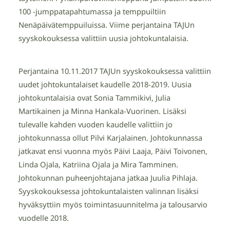
100 -jumppatapahtumassa ja temppuiltiin
Nenäpäivätemppuiluissa. Viime perjantaina TAJUn
syyskokouksessa valittiin uusia johtokuntalaisia.
Perjantaina 10.11.2017 TAJUn syyskokouksessa valittiin
uudet johtokuntalaiset kaudelle 2018-2019. Uusia
johtokuntalaisia ovat Sonia Tammikivi, Julia
Martikainen ja Minna Hankala-Vuorinen. Lisäksi
tulevalle kahden vuoden kaudelle valittiin jo
johtokunnassa ollut Pilvi Karjalainen. Johtokunnassa
jatkavat ensi vuonna myös Päivi Laaja, Päivi Toivonen,
Linda Ojala, Katriina Ojala ja Mira Tamminen.
Johtokunnan puheenjohtajana jatkaa Juulia Pihlaja.
Syyskokouksessa johtokuntalaisten valinnan lisäksi
hyväksyttiin myös toimintasuunnitelma ja talousarvio
vuodelle 2018.