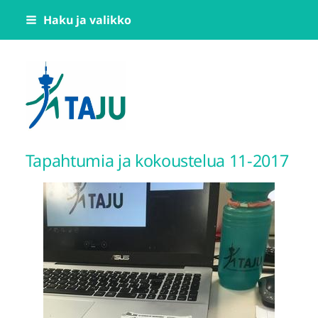
Siirry
Haku ja valikko
sivun
sisältöön
Tampereen Jumppatiimi TAJU ry
Tapahtumia ja kokoustelua 11-2017