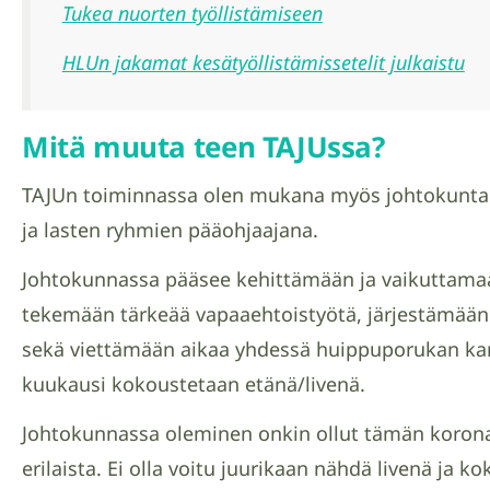
Tukea nuorten työllistämiseen
HLUn jakamat kesätyöllistämissetelit julkaistu
Mitä muuta teen TAJUssa?
TAJUn toiminnassa olen mukana myös johtokuntala
ja lasten ryhmien pääohjaajana.
Johtokunnassa pääsee kehittämään ja vaikuttama
tekemään tärkeää vapaaehtoistyötä, järjestämään 
sekä viettämään aikaa yhdessä huippuporukan kan
kuukausi kokoustetaan etänä/livenä.
Johtokunnassa oleminen onkin ollut tämän koron
erilaista. Ei olla voitu juurikaan nähdä livenä ja k