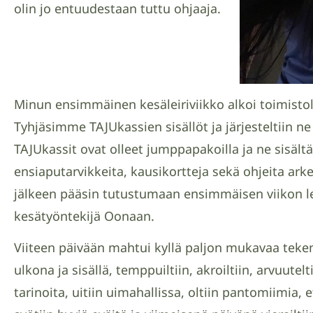
olin jo entuudestaan tuttu ohjaaja.
Minun ensimmäinen kesäleiriviikko alkoi toimisto
Tyhjäsimme TAJUkassien sisällöt ja järjesteltiin ne
TAJUkassit ovat olleet jumppapakoilla ja ne sisäl
ensiaputarvikkeita, kausikortteja sekä ohjeita ark
jälkeen pääsin tutustumaan ensimmäisen viikon leir
kesätyöntekijä Oonaan.
Viiteen päivään mahtui kyllä paljon mukavaa tekem
ulkona ja sisällä, temppuiltiin, akroiltiin, arvuutelti
tarinoita, uitiin uimahallissa, oltiin pantomiimia, e