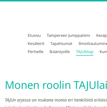
Etusivu
Tampereen Jumppatiimi
Kesäj
TAJU ry
Kesäleirit
Tapahtumat
Ilmoittautumin
Perheille
Ikääntyville
TAJUblogi
Kum
Monen roolin TAJUla
TAJUn arjessa on mukana monia eri henkilöitä erilaisi