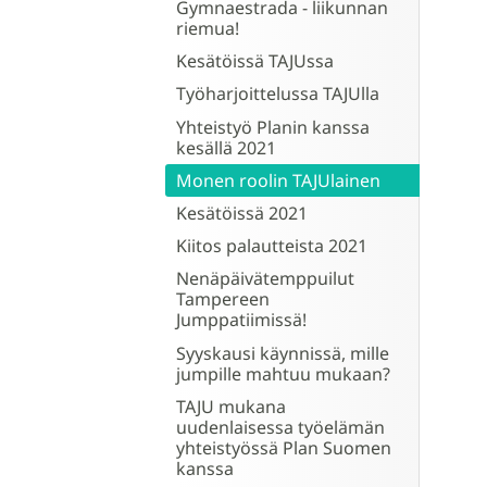
Gymnaestrada - liikunnan
riemua!
Kesätöissä TAJUssa
Työharjoittelussa TAJUlla
Yhteistyö Planin kanssa
kesällä 2021
Monen roolin TAJUlainen
Kesätöissä 2021
Kiitos palautteista 2021
Nenäpäivätemppuilut
Tampereen
Jumppatiimissä!
Syyskausi käynnissä, mille
jumpille mahtuu mukaan?
TAJU mukana
uudenlaisessa työelämän
yhteistyössä Plan Suomen
kanssa