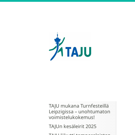
Siirry
sivun
sisältöön
Tampereen Jumppatiimi 
TAJU mukana Turnfesteillä
Leipzigissa – unohtumaton
voimistelukokemus!
TAJUn kesäleirit 2025