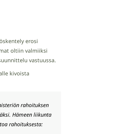
työskentely erosi
at oltiin valmiiksi
 suunnittelu vastuussa.
lle kivoista
isteriön rahoituksen
säksi. Hämeen liikunta
etoa rahoituksesta: