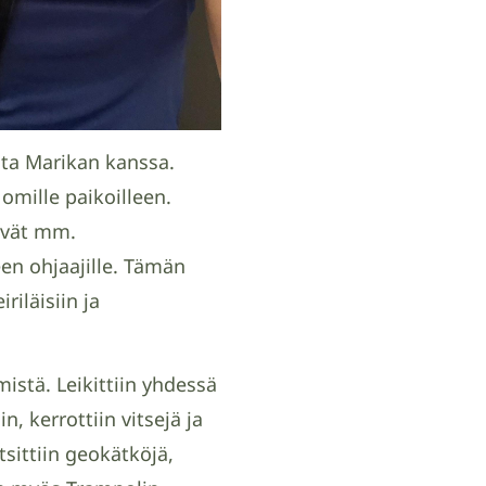
lta Marikan kanssa.
 omille paikoilleen.
tävät mm.
een ohjaajille. Tämän
iläisiin ja
istä. Leikittiin yhdessä
in, kerrottiin vitsejä ja
tsittiin geokätköjä,