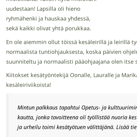
uudestaan! Lapsilla oli hieno
ryhmähenki ja hauskaa yhdessä,
sekä kaikki olivat yhtä porukkaa.
En ole aiemmin ollut töissä kesäleirillä ja leirillä 
normaalista tuntiohjauksesta, koska päivien ohjelm
suunniteltu ja normaalisti pääohjaajana olen itse
Kiitokset kesätyöntekijä Oonalle, Lauralle ja Marika
kesäleiriviikoista!
Mintun palkkaus tapahtui Opetus- ja kulttuurimin
kautta, jonka tavoitteena oli työllistää nuoria ke
ja urheilu toimi kesätyötuen välittäjänä. Lisää ti