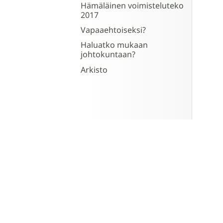
Hämäläinen voimisteluteko
2017
Vapaaehtoiseksi?
Haluatko mukaan
johtokuntaan?
Arkisto