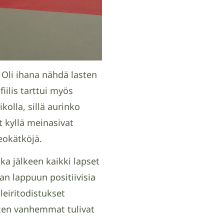
 Oli ihana nähdä lasten
 fiilis tarttui myös
kolla, sillä aurinko
t kyllä meinasivat
eokätköjä.
nka jälkeen kaikki lapset
aan lappuun positiivisia
 leiritodistukset
sten vanhemmat tulivat