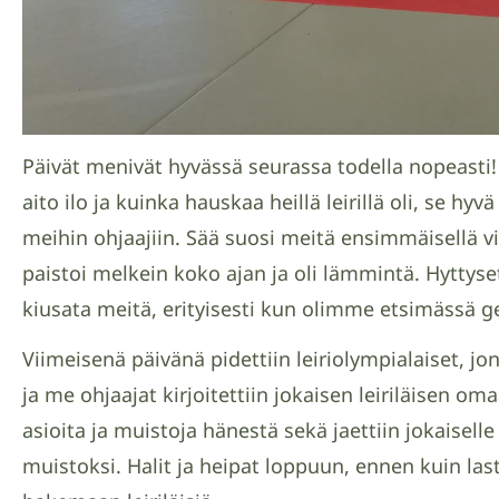
Päivät menivät hyvässä seurassa todella nopeasti!
aito ilo ja kuinka hauskaa heillä leirillä oli, se hyvä
meihin ohjaajiin. Sää suosi meitä ensimmäisellä vii
paistoi melkein koko ajan ja oli lämmintä. Hyttyse
kiusata meitä, erityisesti kun olimme etsimässä g
Viimeisenä päivänä pidettiin leiriolympialaiset, jo
ja me ohjaajat kirjoitettiin jokaisen leiriläisen om
asioita ja muistoja hänestä sekä jaettiin jokaiselle
muistoksi. Halit ja heipat loppuun, ennen kuin la