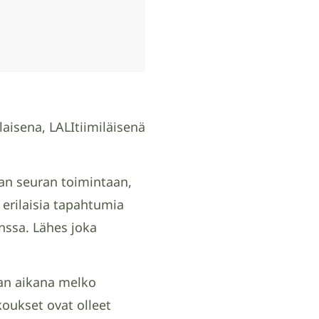
isena, LALItiimiläisenä
an seuran toimintaan,
erilaisia tapahtumia
ssa. Lähes joka
an aikana melko
okoukset ovat olleet