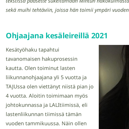
tekstissä pääsette sukeltamaan Mintun näkökulmast
sekä muihi tehtäviin, joissa hän toimii ympäri vuoden
Ohjaajana kesäleireillä 2021
Kesätyöhaku tapahtui
tavanomaisen hakuprosessin
kautta. Olen toiminut lasten
liikunnanohjaajana yli 5 vuotta ja
TAJUssa olen viettänyt niistä pian jo
4 vuotta. Aloitin toimimaan myös
johtokunnassa ja LALItiimissä, eli
lastenliikunnan tiimissä tämän
vuoden tammikuussa. Näin ollen