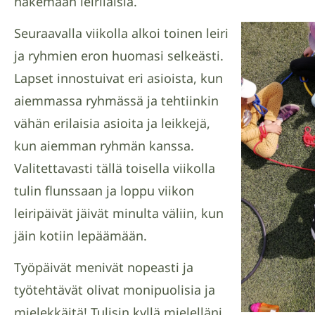
hakemaan leiriläisiä.
Seuraavalla viikolla alkoi toinen leiri
ja ryhmien eron huomasi selkeästi.
Lapset innostuivat eri asioista, kun
aiemmassa ryhmässä ja tehtiinkin
vähän erilaisia asioita ja leikkejä,
kun aiemman ryhmän kanssa.
Valitettavasti tällä toisella viikolla
tulin flunssaan ja loppu viikon
leiripäivät jäivät minulta väliin, kun
jäin kotiin lepäämään.
Työpäivät menivät nopeasti ja
työtehtävät olivat monipuolisia ja
mielekkäitä! Tulisin kyllä mielelläni