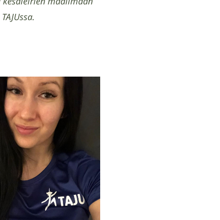
a kesäleirien maailmaan
 TAJUssa.