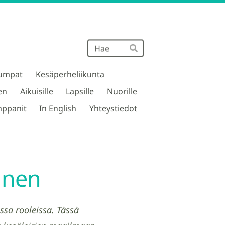
Haku
Hae
umpat
Kesäperheliikunta
en
Aikuisille
Lapsille
Nuorille
ppanit
In English
Yhteystiedot
inen
ssa rooleissa. Tässä