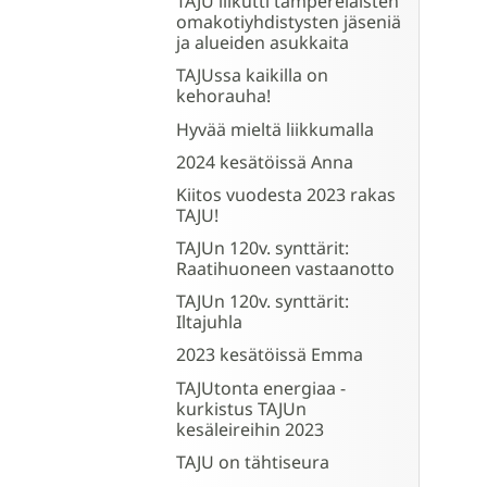
TAJU liikutti tamperelaisten
omakotiyhdistysten jäseniä
ja alueiden asukkaita
TAJUssa kaikilla on
kehorauha!
Hyvää mieltä liikkumalla
2024 kesätöissä Anna
Kiitos vuodesta 2023 rakas
TAJU!
TAJUn 120v. synttärit:
Raatihuoneen vastaanotto
TAJUn 120v. synttärit:
Iltajuhla
2023 kesätöissä Emma
TAJUtonta energiaa -
kurkistus TAJUn
kesäleireihin 2023
TAJU on tähtiseura