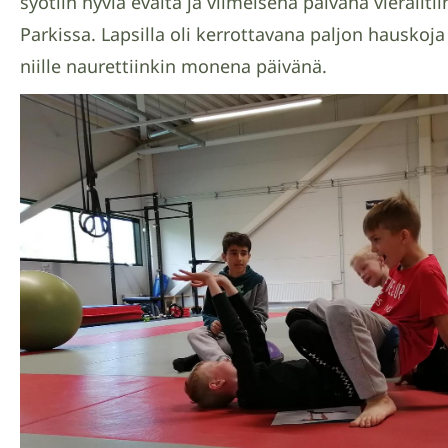
syötiin hyviä eväitä ja viimeisenä päivänä vierailt
Parkissa. Lapsilla oli kerrottavana paljon hauskoja 
niille naurettiinkin monena päivänä.