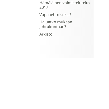
Hämäläinen voimisteluteko
2017
Vapaaehtoiseksi?
Haluatko mukaan
johtokuntaan?
Arkisto