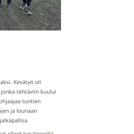
kaksi. Kesätyö oli
 jonka tehtäviin kuului
ohjaajaa tuntien
ojen ja lounaan
jalkapalloa.
at olleet kesäleireillä