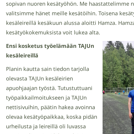
sopivan nuoren kesätyöhön. Me haastattelimme nu
valitsimme hänet meille kesätöihin. Toisena kes
kesäleireillä kesäkuun alussa aloitti Hamza. Hamz
kesätyökokemuksista voit lukea alta.
Ensi kosketus työelämään TAJUn
kesäleireillä
Planin kautta sain tiedon tarjolla
olevasta TAJUn kesäleirien
apuohjaajan työstä. Tutustuttuani
työpaikkailmoitukseen ja TAJUn
nettisivuihin, päätin hakea avoinna
olevaa kesätyöpaikkaa, koska pidän
urheilusta ja leireillä oli luvassa