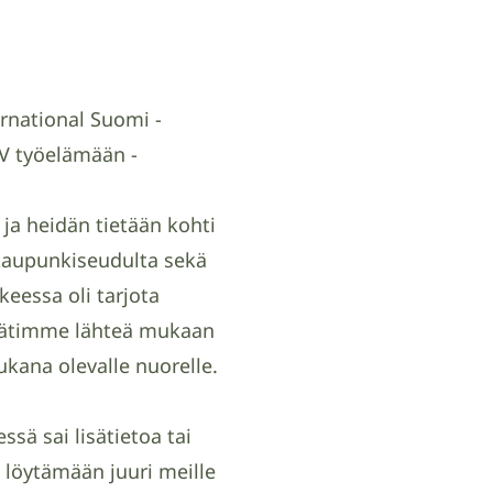
rnational Suomi -
CV työelämään -
ja heidän tietään kohti
äkaupunkiseudulta sekä
eessa oli tarjota
Päätimme lähteä mukaan
ukana olevalle nuorelle.
ssä sai lisätietoa tai
 löytämään juuri meille