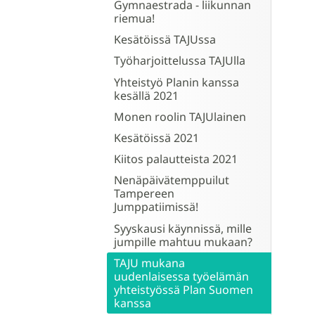
Gymnaestrada - liikunnan
riemua!
Kesätöissä TAJUssa
Työharjoittelussa TAJUlla
Yhteistyö Planin kanssa
kesällä 2021
Monen roolin TAJUlainen
Kesätöissä 2021
Kiitos palautteista 2021
Nenäpäivätemppuilut
Tampereen
Jumppatiimissä!
Syyskausi käynnissä, mille
jumpille mahtuu mukaan?
TAJU mukana
uudenlaisessa työelämän
yhteistyössä Plan Suomen
kanssa