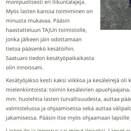
monipuolisesti eri liikuntalajeja.
Myös lasten kanssa toimiminen on
minusta mukavaa. Pääsin
haastatteluun TAJUn toimistolle,
jonka jälkeen jäin odottamaan
tietoa pääsenkö kesätöihin.
Saatuani tiedon kesätyöpaikaikasta
olin innoissani.
Kesätyöjakso kesti kaksi viikkoa ja kesäleirejä oli 
mielenkiintoista: toimin kesäleirien apuohjaajana,
mm. huolehtia lasten turvallisuudesta, auttaa pää
valmistelussa ja ohjaamisessa sekä auttaa välipal
jakamisessa. Pääsin itse myös ohjaamaan lapsille 
Lasten ilo ja innostus sai minut iloiseksi. Lapset ov