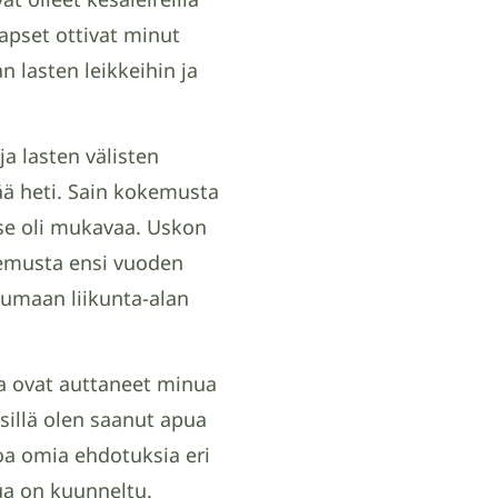
 Lapset ottivat minut
 lasten leikkeihin ja
ja lasten välisten
ttää heti. Sain kokemusta
 se oli mukavaa. Uskon
kemusta ensi vuoden
tumaan liikunta-alan
a ovat auttaneet minua
sillä olen saanut apua
oa omia ehdotuksia eri
ua on kuunneltu.