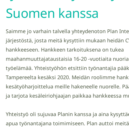
Suomen kanssa
Saimme jo varhain talvella yhteydenoton Plan Inte
järjestöstä, josta meitä kysyttiin mukaan heidän 
hankkeeseen. Hankkeen tarkoituksena on tukea
maahanmuuttajataustaisia 16-20 -vuotiaita nuoria 
työelämää. Yhteistyöhön etsittiin työnantajia pä
Tampereelta kesäksi 2020. Meidän roolimme hankk
kesätyöharjoittelua meille hakeneelle nuorelle. 
ja tarjota kesäleiriohjaajan paikkaa hankkeessa m
Yhteistyö oli sujuvaa Planin kanssa ja aina kysyttäe
apua työnantajana toimimiseen. Plan auttoi meitä