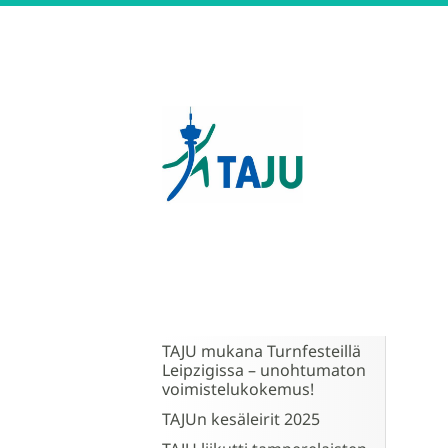
Siirry
sivun
sisältöön
Tampereen Jumppatiimi 
TAJU mukana Turnfesteillä
Leipzigissa – unohtumaton
voimistelukokemus!
TAJUn kesäleirit 2025