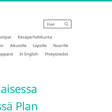
Haku
Hae
umpat
Kesäperheliikunta
en
Aikuisille
Lapsille
Nuorille
ppanit
In English
Yhteystiedot
aisessa
ssä Plan