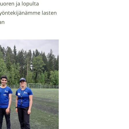
oren ja lopulta
ätyöntekijänämme lasten
an