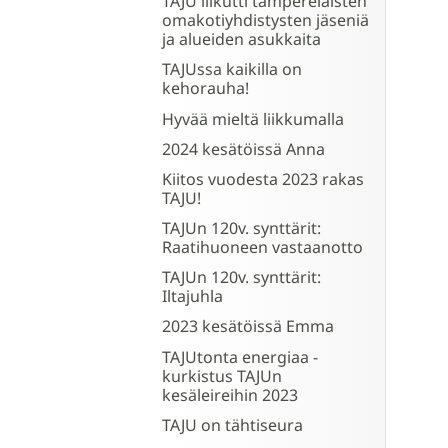
TAJU liikutti tamperelaisten
omakotiyhdistysten jäseniä
ja alueiden asukkaita
TAJUssa kaikilla on
kehorauha!
Hyvää mieltä liikkumalla
2024 kesätöissä Anna
Kiitos vuodesta 2023 rakas
TAJU!
TAJUn 120v. synttärit:
Raatihuoneen vastaanotto
TAJUn 120v. synttärit:
Iltajuhla
2023 kesätöissä Emma
TAJUtonta energiaa -
kurkistus TAJUn
kesäleireihin 2023
TAJU on tähtiseura