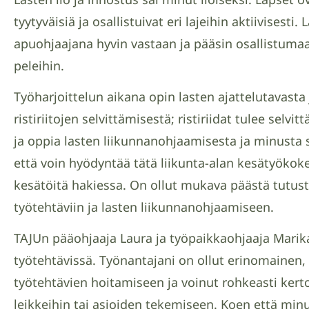
tyytyväisiä ja osallistuivat eri lajeihin aktiivisesti.
apuohjaajana hyvin vastaan ja pääsin osallistumaan
peleihin.
Työharjoittelun aikana opin lasten ajattelutavasta 
ristiriitojen selvittämisestä; ristiriidat tulee selvi
ja oppia lasten liikunnanohjaamisesta ja minusta
että voin hyödyntää tätä liikunta-alan kesätyöko
kesätöitä hakiessa. On ollut mukava päästä tutus
työtehtäviin ja lasten liikunnanohjaamiseen.
TAJUn pääohjaaja Laura ja työpaikkaohjaaja Marik
työtehtävissä. Työnantajani on ollut erinomainen, 
työtehtävien hoitamiseen ja voinut rohkeasti kert
leikkeihin tai asioiden tekemiseen. Koen että min