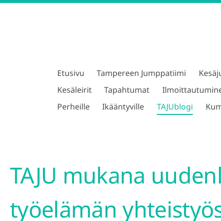
Etusivu
Tampereen Jumppatiimi
Kesäj
TAJU ry
Kesäleirit
Tapahtumat
Ilmoittautumin
Perheille
Ikääntyville
TAJUblogi
Kum
TAJU mukana uudenl
työelämän yhteistyö