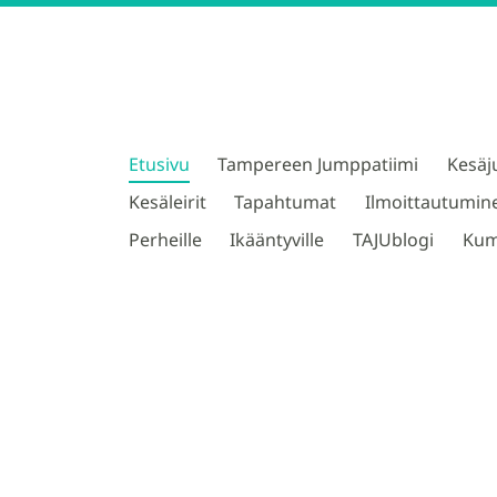
Etusivu
Tampereen Jumppatiimi
Kesäj
TAJU ry
Kesäleirit
Tapahtumat
Ilmoittautumin
Perheille
Ikääntyville
TAJUblogi
Kum