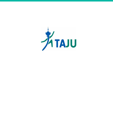
Siirry
sivun
sisältöön
Tampereen Jumppatiimi 