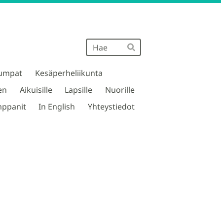
Haku
Hae
umpat
Kesäperheliikunta
en
Aikuisille
Lapsille
Nuorille
ppanit
In English
Yhteystiedot