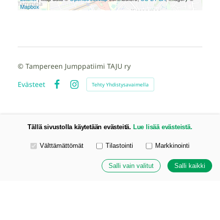
Mapbox
©
Tampereen Jumppatiimi TAJU ry
Evästeet
Tehty Yhdistysavaimella
Facebook
Instagram
Tällä sivustolla käytetään evästeitä.
Lue lisää evästeistä.
Valitse käytettävät evästeet
Välttämättömät
Tilastointi
Markkinointi
Salli vain valitut
Salli kaikki