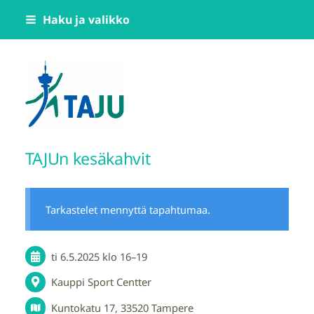
Siirry
Haku ja valikko
sivun
sisältöön
Tampereen Jumppatiimi TAJU ry
TAJUn kesäkahvit
Tarkastelet mennyttä tapahtumaa.
ti 6.5.2025
klo 16
–
19
Kauppi Sport Centter
Kuntokatu 17, 33520 Tampere