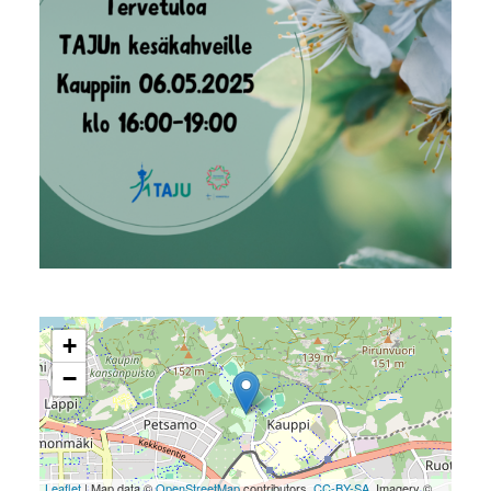
+
−
Leaflet
| Map data ©
OpenStreetMap
contributors,
CC-BY-SA
, Imagery ©