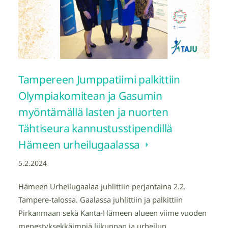
Tampereen Jumppatiimi palkittiin
Olympiakomitean ja Gasumin
myöntämällä lasten ja nuorten
Tähtiseura kannustusstipendillä
Hämeen urheilugaalassa
5.2.2024
Hämeen Urheilugaalaa juhlittiin perjantaina 2.2.
Tampere-talossa. Gaalassa juhlittiin ja palkittiin
Pirkanmaan sekä Kanta-Hämeen alueen viime vuoden
menestyksekkäimpiä liikunnan ja urheilun…