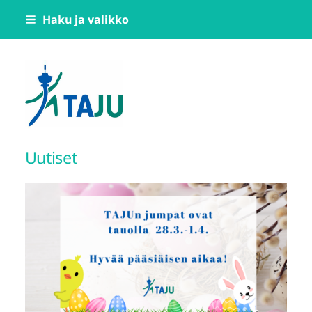
Siirry
Haku ja valikko
sivun
sisältöön
Tampereen Jumppatiimi TAJU ry
Uutiset