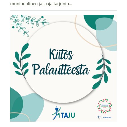
monipuolinen ja laaja tarjonta…