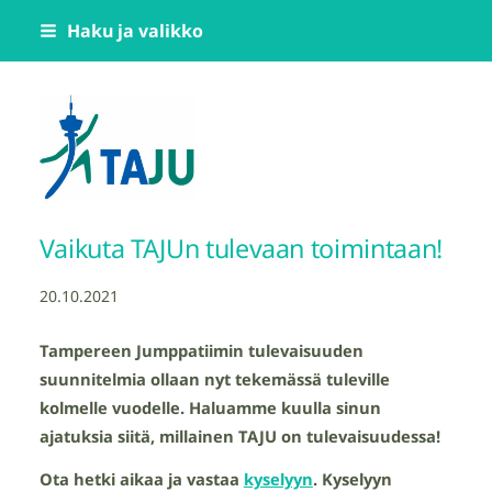
Siirry
Haku ja valikko
sivun
sisältöön
Tampereen Jumppatiimi TAJU ry
Vaikuta TAJUn tulevaan toimintaan!
20.10.2021
Tampereen Jumppatiimin tulevaisuuden
suunnitelmia ollaan nyt tekemässä tuleville
kolmelle vuodelle. Haluamme kuulla sinun
ajatuksia siitä, millainen TAJU on tulevaisuudessa!
Ota hetki aikaa ja vastaa
kyselyyn
. Kyselyyn