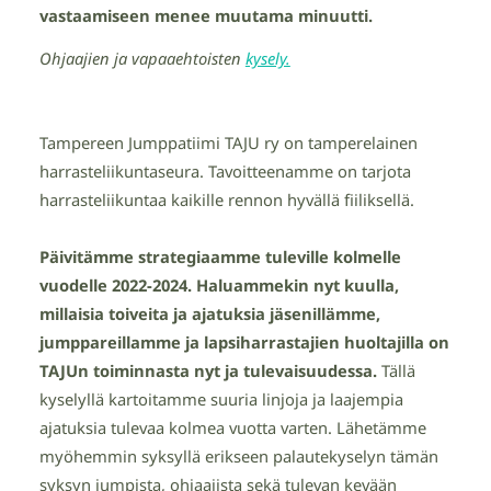
vastaamiseen menee muutama minuutti.
Ohjaajien ja vapaaehtoisten
kysely.
Tampereen Jumppatiimi TAJU ry on tamperelainen
harrasteliikuntaseura. Tavoitteenamme on tarjota
harrasteliikuntaa kaikille rennon hyvällä fiiliksellä.
Päivitämme strategiaamme tuleville kolmelle
vuodelle 2022-2024. Haluammekin nyt kuulla,
millaisia toiveita ja ajatuksia jäsenillämme,
jumppareillamme ja lapsiharrastajien huoltajilla on
TAJUn toiminnasta nyt ja tulevaisuudessa.
Tällä
kyselyllä kartoitamme suuria linjoja ja laajempia
ajatuksia tulevaa kolmea vuotta varten. Lähetämme
myöhemmin syksyllä erikseen palautekyselyn tämän
syksyn jumpista, ohjaajista sekä tulevan kevään