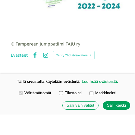
©
Tampereen Jumppatiimi TAJU ry
Evästeet
Tehty Yhdistysavaimella
Facebook
Instagram
Tällä sivustolla käytetään evästeitä.
Lue lisää evästeistä.
Valitse käytettävät evästeet
Välttämättömät
Tilastointi
Markkinointi
Salli vain valitut
Salli kaikki