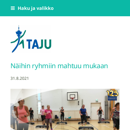
Siirry
Haku ja valikko
sivun
sisältöön
Tampereen Jumppatiimi TAJU ry
Näihin ryhmiin mahtuu mukaan
31.8.2021