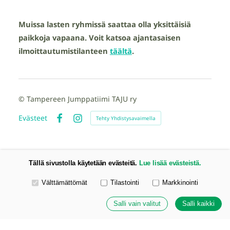
Muissa lasten ryhmissä saattaa olla yksittäisiä
paikkoja vapaana. Voit katsoa ajantasaisen
ilmoittautumistilanteen
täältä
.
©
Tampereen Jumppatiimi TAJU ry
Evästeet
Tehty Yhdistysavaimella
Facebook
Instagram
Tällä sivustolla käytetään evästeitä.
Lue lisää evästeistä.
Valitse käytettävät evästeet
Välttämättömät
Tilastointi
Markkinointi
Salli vain valitut
Salli kaikki