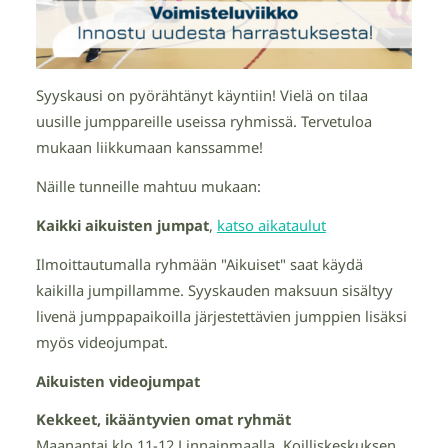
Syyskausi on pyörähtänyt käyntiin! Vielä on tilaa
uusille jumppareille useissa ryhmissä. Tervetuloa
mukaan liikkumaan kanssamme!
Näille tunneille mahtuu mukaan:
Kaikki aikuisten jumpat
,
katso aikataulut
Ilmoittautumalla ryhmään "Aikuiset" saat käydä
kaikilla jumpillamme. Syyskauden maksuun sisältyy
livenä jumppapaikoilla järjestettävien jumppien lisäksi
myös videojumpat.
Aikuisten videojumpat
Kekkeet, ikääntyvien omat ryhmät
Maanantai klo 11-12 Linnainmaalla, Koilliskeskuksen