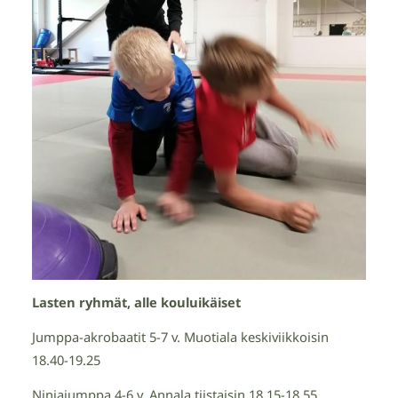
Lasten ryhmät, alle kouluikäiset
Jumppa-akrobaatit 5-7 v. Muotiala keskiviikkoisin
18.40-19.25
Ninjajumppa 4-6 v. Annala tiistaisin 18.15-18.55