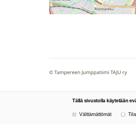
©
Tampereen Jumppatiimi TAJU ry
Tällä sivustolla käytetään ev
Valitse käytettävät evästeet
Välttämättömät
Tila