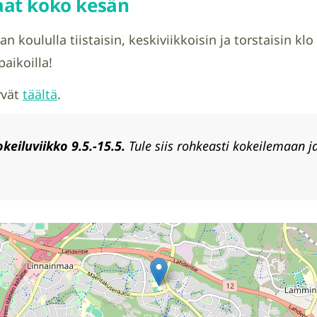
at koko kesän
n koululla tiistaisin, keskiviikkoisin ja torstaisin 
paikoilla!
yvät
täältä
.
eiluviikko 9.5.-15.5.
Tule siis rohkeasti kokeilemaan 