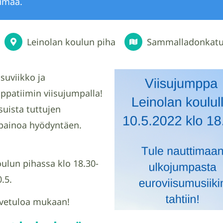
umaa.
Leinolan koulun piha
Sammalladonkatu
suviikko ja
patiimin viisujumpalla!
uista tuttujen
painoa hyödyntäen.
ulun pihassa klo 18.30-
0.5.
rvetuloa mukaan!