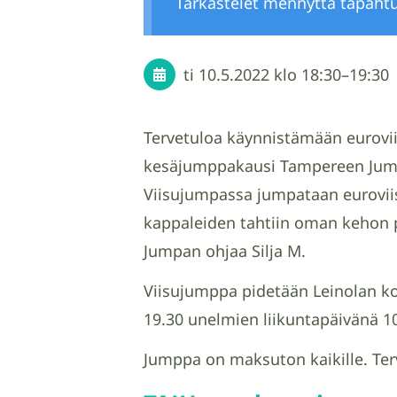
Tarkastelet mennyttä tapaht
ti 10.5.2022
klo 18:30
–
19:30
Tervetuloa käynnistämään eurovii
kesäjumppakausi Tampereen Jump
Viisujumpassa jumpataan euroviis
kappaleiden tahtiin oman kehon 
Jumpan ohjaa Silja M.
Viisujumppa pidetään Leinolan ko
19.30 unelmien liikuntapäivänä 1
Jumppa on maksuton kaikille. Te