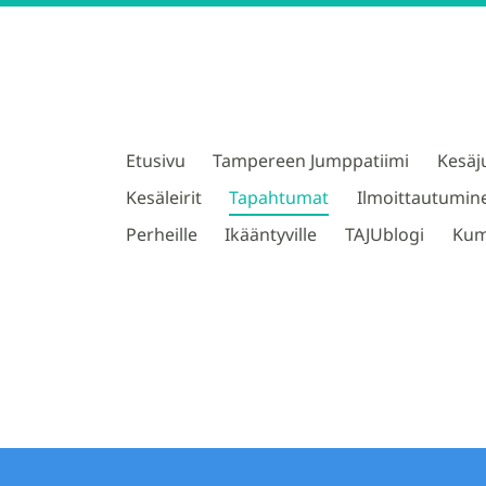
Etusivu
Tampereen Jumppatiimi
Kesäj
TAJU ry
Kesäleirit
Tapahtumat
Ilmoittautumin
Perheille
Ikääntyville
TAJUblogi
Kum