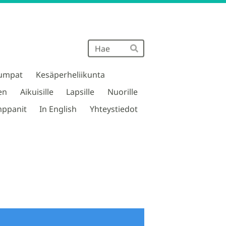
Haku
Hae
umpat
Kesäperheliikunta
en
Aikuisille
Lapsille
Nuorille
ppanit
In English
Yhteystiedot