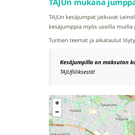
TAJUn mukana jumppa
TAJUn kesäjumpat jatkuvat Leinola
kesäjumppia myös useilla muilla 
Tuntien teemat ja aikataulut löyt
Kesäjumpilla on maksuton kok
TAJUfiiliksestä!
+
−