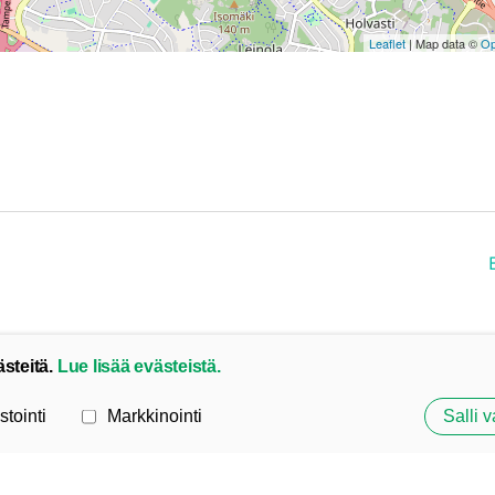
Leaflet
| Map data ©
Op
ästeitä.
Lue lisää evästeistä.
stointi
Markkinointi
Salli v