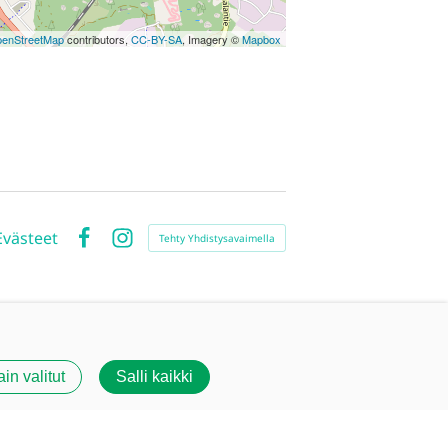
enStreetMap
contributors,
CC-BY-SA
, Imagery ©
Mapbox
Evästeet
Tehty Yhdistysavaimella
Facebook
Instagram
ain valitut
Salli kaikki