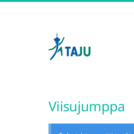
Siirry
sivun
sisältöön
Tampereen Jumppatiimi 
Viisujumppa