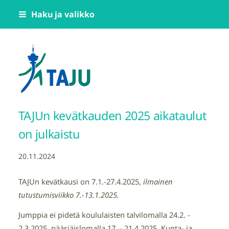
Siirry
Haku ja valikko
sivun
sisältöön
Tampereen Jumppatiimi TAJU ry
TAJUn kevätkauden 2025 aikataulut
on julkaistu
20.11.2024
TAJUn kevätkausi on 7.1.-27.4.2025,
ilmainen
tutustumisviikko 7.-13.1.2025.
Jumppia ei pidetä koululaisten talvilomalla 24.2. -
2.3.2025, pääsiäislomalla 17. - 21.4.2025. Kunta- ja