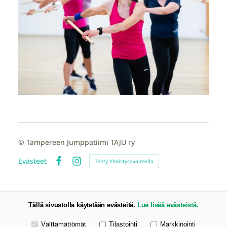
©
Tampereen Jumppatiimi TAJU ry
Evästeet
Tehty Yhdistysavaimella
Facebook
Instagram
Tällä sivustolla käytetään evästeitä.
Lue lisää evästeistä.
Valitse käytettävät evästeet
Välttämättömät
Tilastointi
Markkinointi