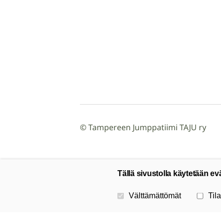
©
Tampereen Jumppatiimi TAJU ry
Tällä sivustolla käytetään ev
Valitse käytettävät evästeet
Välttämättömät
Tila