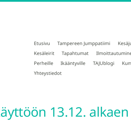
Etusivu
Tampereen Jumppatiimi
Kesäj
TAJU ry
Kesäleirit
Tapahtumat
Ilmoittautumin
Perheille
Ikääntyville
TAJUblogi
Kum
Yhteystiedot
äyttöön 13.12. alkaen