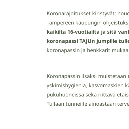
Koronarajoitukset kiristyvät: no
Tampereen kaupungin ohjeistuksi
kaikilta 16-vuotiailta ja sitä v
koronapassi TAJUn jumpille tull
koronapassin ja henkkarit mukaan
Koronapassin lisäksi muistetaan e
yskimishygienia, kasvomaskien käy
pukuhuoneissa sekä riittävä etäi
Tullaan tunneille ainoastaan terve