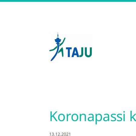
Siirry
sivun
sisältöön
Tampereen Jumppatiimi 
Koronapassi k
13.12.2021