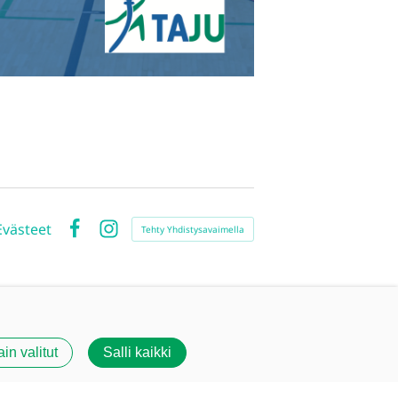
Evästeet
Tehty Yhdistysavaimella
Facebook
Instagram
ain valitut
Salli kaikki