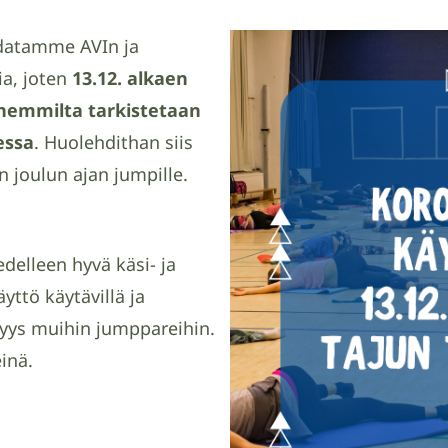
udatamme AVIn ja
a, joten
13.12. alkaen
anhemmilta tarkistetaan
essa
. Huolehdithan siis
 joulun ajan jumpille.
delleen hyvä käsi- ja
ttö käytävillä ja
syys muihin jumppareihin.
inä.