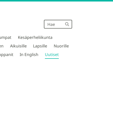
Haku
Hae
umpat
Kesäperheliikunta
en
Aikuisille
Lapsille
Nuorille
ppanit
In English
Uutiset