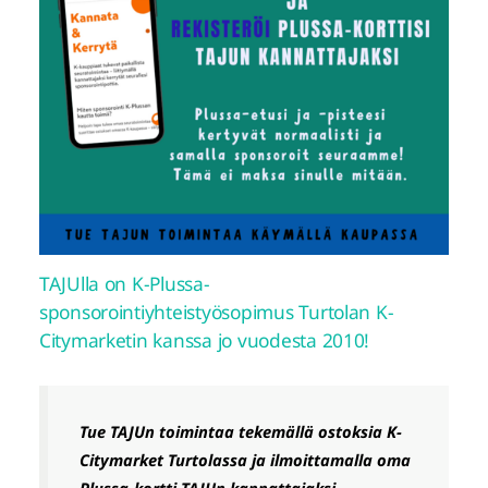
TAJUlla on K-Plussa-
sponsorointiyhteistyösopimus Turtolan K-
Citymarketin kanssa jo vuodesta 2010!
Tue TAJUn toimintaa tekemällä ostoksia K-
Citymarket Turtolassa ja ilmoittamalla oma
Plussa-kortti TAJUn kannattajaksi.