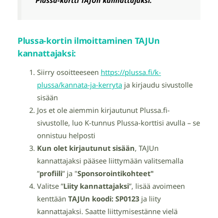
Plussa-kortin ilmoittaminen TAJUn
kannattajaksi:
Siirry osoitteeseen
https://plussa.fi/k-
plussa/kannata-ja-kerryta
ja kirjaudu sivustolle
sisään
Jos et ole aiemmin kirjautunut Plussa.fi-
sivustolle, luo K-tunnus Plussa-korttisi avulla – se
onnistuu helposti
Kun olet kirjautunut sisään
, TAJUn
kannattajaksi pääsee liittymään valitsemalla
”
profiili
” ja "
Sponsorointikohteet"
Valitse ”
Liity kannattajaksi
”, lisää avoimeen
kenttään
TAJUn koodi:
SP0123
ja liity
kannattajaksi. Saatte liittymisestänne vielä