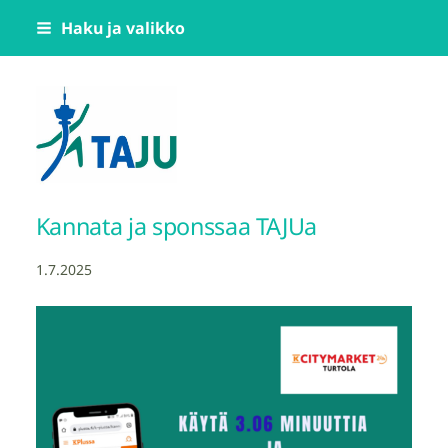
Siirry
Haku ja valikko
sivun
sisältöön
Tampereen Jumppatiimi TAJU ry
Kannata ja sponssaa TAJUa
1.7.2025