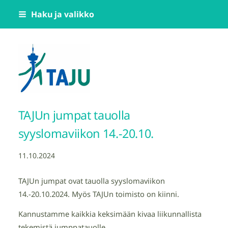
Siirry
Haku ja valikko
sivun
sisältöön
Tampereen Jumppatiimi TAJU ry
TAJUn jumpat tauolla
syyslomaviikon 14.-20.10.
11.10.2024
TAJUn jumpat ovat tauolla syyslomaviikon
14.-20.10.2024. Myös TAJUn toimisto on kiinni.
Kannustamme kaikkia keksimään kivaa liikunnallista
tekemistä jumppatauolle.