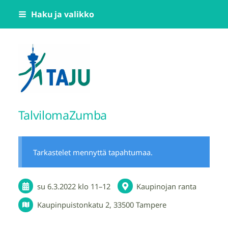
Siirry
Haku ja valikko
sivun
sisältöön
Tampereen Jumppatiimi TAJU ry
TalvilomaZumba
Tarkastelet mennyttä tapahtumaa.
su 6.3.2022
klo 11
–
12
Kaupinojan ranta
Kaupinpuistonkatu 2, 33500 Tampere