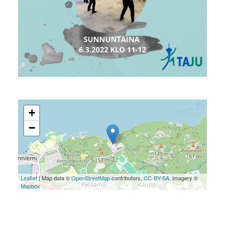
+
−
Leaflet
| Map data ©
OpenStreetMap
contributors,
CC-BY-SA
, Imagery ©
Mapbox