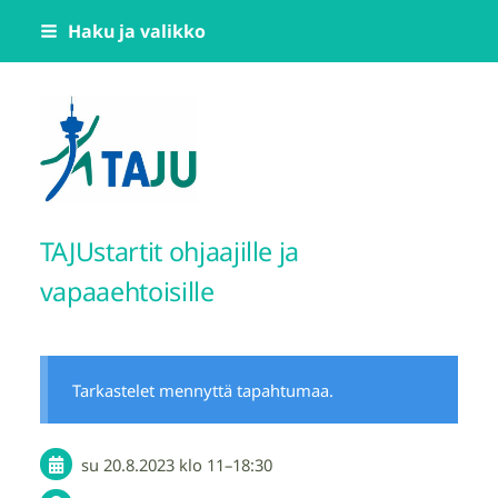
Siirry
Haku ja valikko
sivun
sisältöön
Tampereen Jumppatiimi TAJU ry
TAJUstartit ohjaajille ja
vapaaehtoisille
Tarkastelet mennyttä tapahtumaa.
su 20.8.2023
klo 11
–
18:30