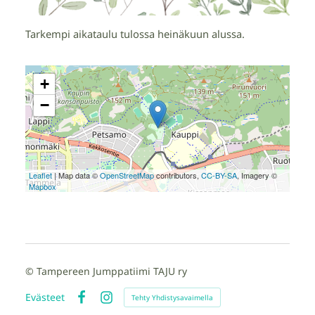
Tarkempi aikataulu tulossa heinäkuun alussa.
+
−
Leaflet
| Map data ©
OpenStreetMap
contributors,
CC-BY-SA
, Imagery ©
Mapbox
©
Tampereen Jumppatiimi TAJU ry
Evästeet
Tehty Yhdistysavaimella
Facebook
Instagram