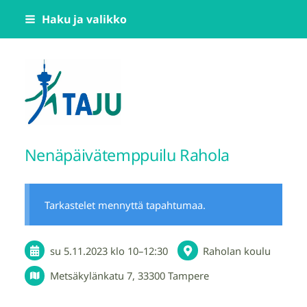
Siirry
Haku ja valikko
sivun
sisältöön
Tampereen Jumppatiimi TAJU ry
Nenäpäivätemppuilu Rahola
Tarkastelet mennyttä tapahtumaa.
su 5.11.2023
klo 10
–
12:30
Raholan koulu
Metsäkylänkatu 7, 33300 Tampere