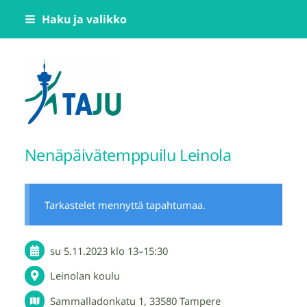
Siirry
Haku ja valikko
sivun
sisältöön
Tampereen Jumppatiimi TAJU ry
Nenäpäivätemppuilu Leinola
Tarkastelet mennyttä tapahtumaa.
su 5.11.2023
klo 13
–
15:30
Leinolan koulu
Sammalladonkatu 1, 33580 Tampere