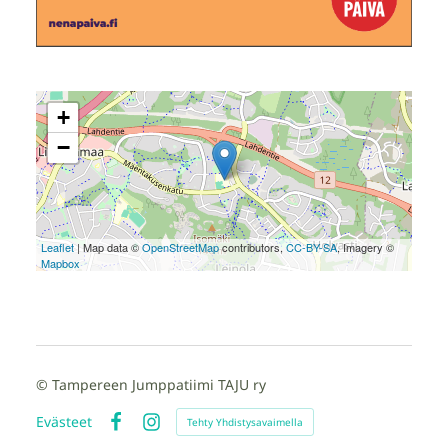
+
−
Leaflet
| Map data ©
OpenStreetMap
contributors,
CC-BY-SA
, Imagery ©
Mapbox
©
Tampereen Jumppatiimi TAJU ry
Evästeet
Tehty Yhdistysavaimella
Facebook
Instagram