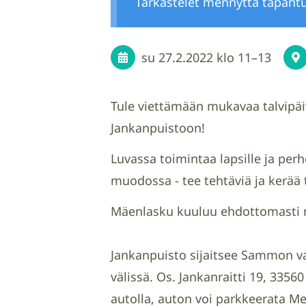
Tarkastelet mennyttä tapaht
su 27.2.2022
klo 11
–
13
Tule viettämään mukavaa talvip
Jankanpuistoon!
Luvassa toimintaa lapsille ja perhe
muodossa - tee tehtäviä ja kerää 
Mäenlasku kuuluu ehdottomasti 
Jankanpuisto sijaitsee Sammon val
välissä. Os. Jankanraitti 19, 3356
autolla, auton voi parkkeerata Me