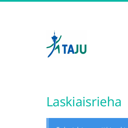
Siirry
sivun
sisältöön
Tampereen Jumppatiimi 
Laskiaisrieha