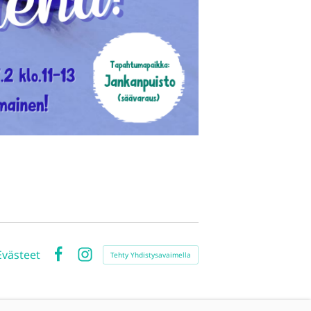
Evästeet
Tehty Yhdistysavaimella
Facebook
Instagram