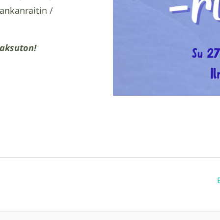
ankanraitin /
maksuton!