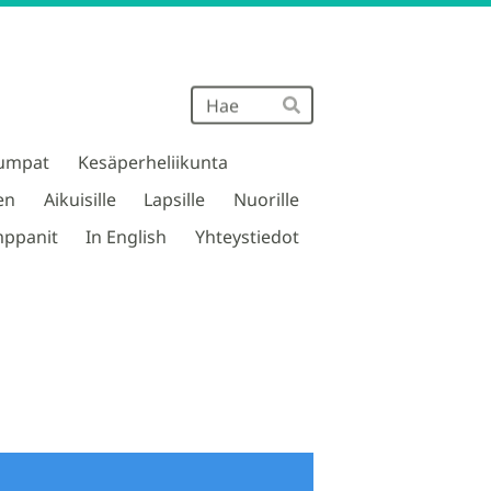
Haku
Hae
umpat
Kesäperheliikunta
en
Aikuisille
Lapsille
Nuorille
ppanit
In English
Yhteystiedot