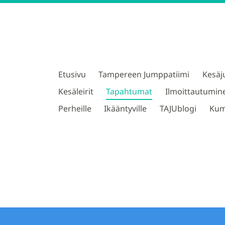
Etusivu
Tampereen Jumppatiimi
Kesäj
TAJU ry
Kesäleirit
Tapahtumat
Ilmoittautumin
Perheille
Ikääntyville
TAJUblogi
Kum