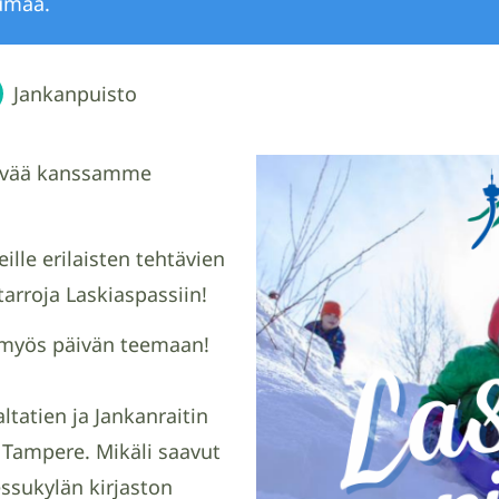
umaa.
Jankanpuisto
äivää kanssamme
ille erilaisten tehtävien
tarroja Laskiaspassiin!
myös päivän teemaan!
tatien ja Jankanraitin
0 Tampere. Mikäli saavut
ssukylän kirjaston