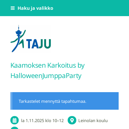
Siirry
Haku ja valikko
sivun
sisältöön
Tampereen Jumppatiimi TAJU ry
Kaamoksen Karkoitus by
HalloweenJumppaParty
Tarkastelet mennyttä tapahtumaa.
la 1.11.2025
klo 10
–
12
Leinolan koulu