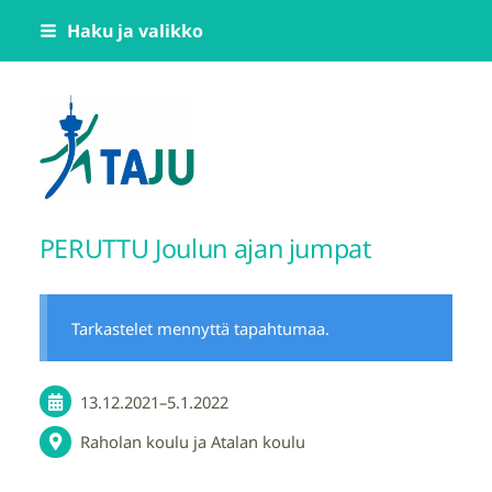
Siirry
Haku ja valikko
sivun
sisältöön
Tampereen Jumppatiimi TAJU ry
PERUTTU Joulun ajan jumpat
Tarkastelet mennyttä tapahtumaa.
13.12.2021
–
5.1.2022
Raholan koulu ja Atalan koulu