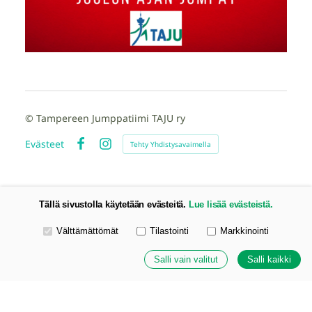
©
Tampereen Jumppatiimi TAJU ry
Evästeet
Tehty Yhdistysavaimella
Facebook
Instagram
Tällä sivustolla käytetään evästeitä.
Lue lisää evästeistä.
Valitse käytettävät evästeet
Välttämättömät
Tilastointi
Markkinointi
Salli vain valitut
Salli kaikki