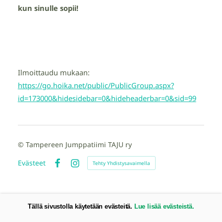
kun sinulle sopii!
Ilmoittaudu mukaan:
https://go.hoika.net/public/PublicGroup.aspx?
id=173000&hidesidebar=0&hideheaderbar=0&sid=99
©
Tampereen Jumppatiimi TAJU ry
Evästeet
Tehty Yhdistysavaimella
Facebook
Instagram
Tällä sivustolla käytetään evästeitä.
Lue lisää evästeistä.