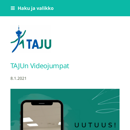
Siirry
Haku ja valikko
sivun
sisältöön
Tampereen Jumppatiimi TAJU ry
TAJUn Videojumpat
8.1.2021