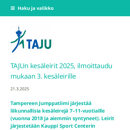
Siirry
Haku ja valikko
sivun
sisältöön
Tampereen Jumppatiimi TAJU ry
TAJUn kesäleirit 2025, ilmoittaudu
mukaan 3. kesäleirille
21.3.2025
Tampereen Jumppatiimi järjestää
liikunnallisia kesäleirejä 7–11-vuotiaille
(vuonna 2018 ja aiemmin syntyneet). Leirit
järjestetään Kauppi Sport Centerin