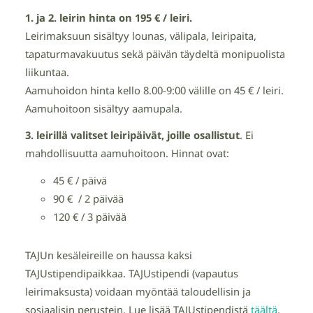
1. ja 2. leirin hinta on 195 € / leiri.
Leirimaksuun sisältyy lounas, välipala, leiripaita,
tapaturmavakuutus sekä päivän täydeltä monipuolista
liikuntaa.
Aamuhoidon hinta kello 8.00-9:00 välille on 45 € / leiri.
Aamuhoitoon sisältyy aamupala.
3. leirillä valitset leiripäivät, joille osallistut
. Ei
mahdollisuutta aamuhoitoon. Hinnat ovat:
45 € / päivä
90 € / 2 päivää
120 € / 3 päivää
TAJUn kesäleireille on haussa kaksi
TAJUstipendipaikkaa. TAJUstipendi (vapautus
leirimaksusta) voidaan myöntää taloudellisin ja
sosiaalisin perustein. Lue lisää TAJUstipendistä
täältä
.