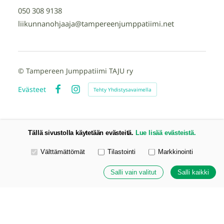
050 308 9138
liikunnanohjaaja@tampereenjumppatiimi.net
©
Tampereen Jumppatiimi TAJU ry
Evästeet
Tehty Yhdistysavaimella
Facebook
Instagram
Tällä sivustolla käytetään evästeitä.
Lue lisää evästeistä.
Valitse käytettävät evästeet
Välttämättömät
Tilastointi
Markkinointi
Salli vain valitut
Salli kaikki